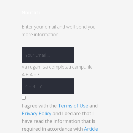
Noutati
Enter your email and we'll send you
more information
Va rugam sa completati campurile.
4 + 4 = ?
I agree with the
Terms of Use
and
Privacy Policy
and I declare that I
have read the information that is
required in accordance with
Article