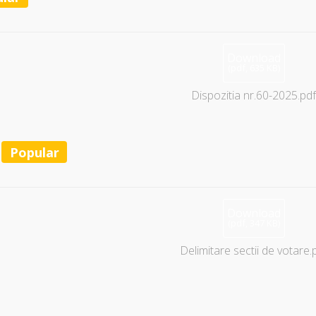
Download
(
pdf,
635 KB
)
Dispozitia nr.60-2025.pd
Popular
Download
(
pdf,
347 KB
)
Delimitare sectii de votare.