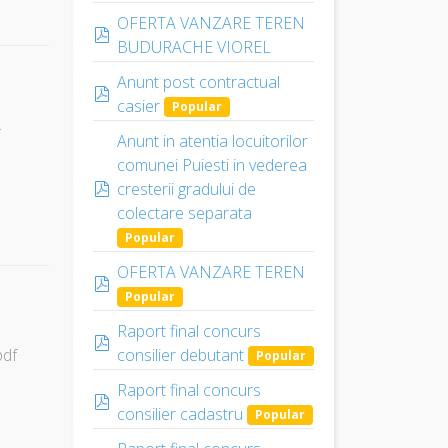
OFERTA VANZARE TEREN
pdf
BUDURACHE VIOREL
×
Anunt post contractual
pdf
casier
Popular
f
Anunt in atentia locuitorilor
comunei Puiesti in vederea
pdf
cresterii gradului de
colectare separata
Popular
OFERTA VANZARE TEREN
pdf
Popular
Raport final concurs
pdf
pdf
consilier debutant
Popular
Raport final concurs
pdf
consilier cadastru
Popular