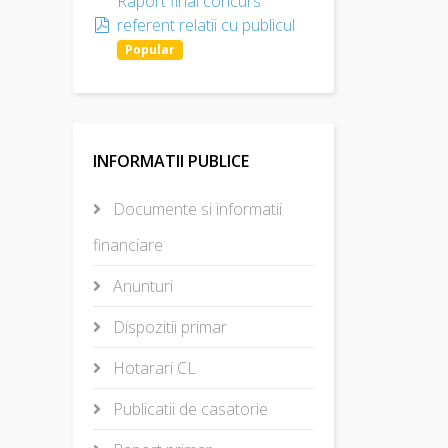
Raport final concurs
pdf
referent relatii cu publicul
Popular
INFORMATII PUBLICE
Documente si informatii
financiare
Anunturi
Dispozitii primar
Hotarari CL
Publicatii de casatorie