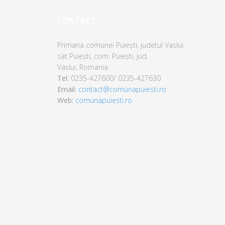
CONTACT
Primaria comunei Puiești, judetul Vaslui
sat Puiești,
com. Puiești,
jud.
Vaslui,
Romania
Tel:
0235-427600/ 0235-427630
Email:
contact@comunapuiesti.ro
Web:
comunapuiesti.ro