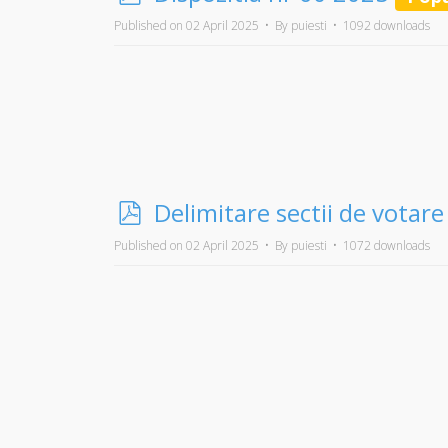
d
Published on 02 April 2025
By
puiesti
1092 downloads
f
×
Alegeri prezidentiale 2025
p
Delimitare sectii de votare
d
Published on 02 April 2025
By
puiesti
1072 downloads
f